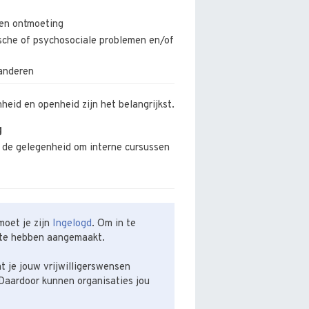
 en ontmoeting
sche of psychosociale problemen en/of
anderen
nheid en openheid zijn het belangrijkst.
g
gt de gelegenheid om interne cursussen
oet je zijn
Ingelogd
. Om in te
te hebben aangemaakt.
t je jouw vrijwilligerswensen
Daardoor kunnen organisaties jou