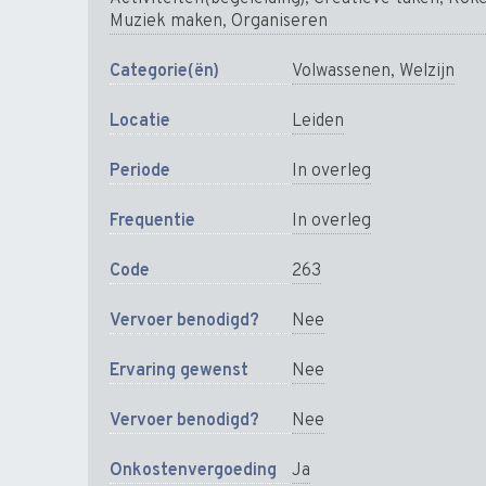
Muziek maken, Organiseren
Categorie(ën)
Volwassenen, Welzijn
Locatie
Leiden
Periode
In overleg
Frequentie
In overleg
Code
263
Vervoer benodigd?
Nee
Ervaring gewenst
Nee
Vervoer benodigd?
Nee
Onkostenvergoeding
Ja