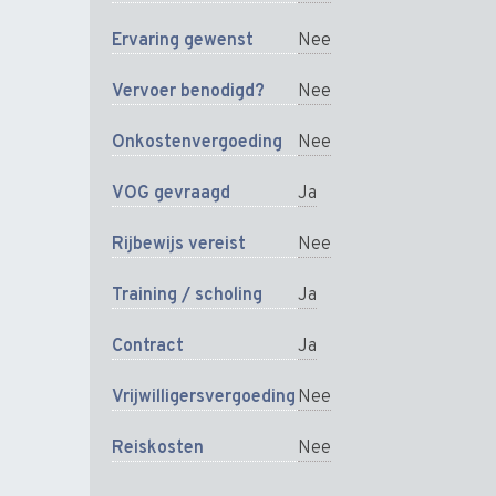
Ervaring gewenst
Nee
Vervoer benodigd?
Nee
Onkostenvergoeding
Nee
VOG gevraagd
Ja
Rijbewijs vereist
Nee
Training / scholing
Ja
Contract
Ja
Vrijwilligersvergoeding
Nee
Reiskosten
Nee