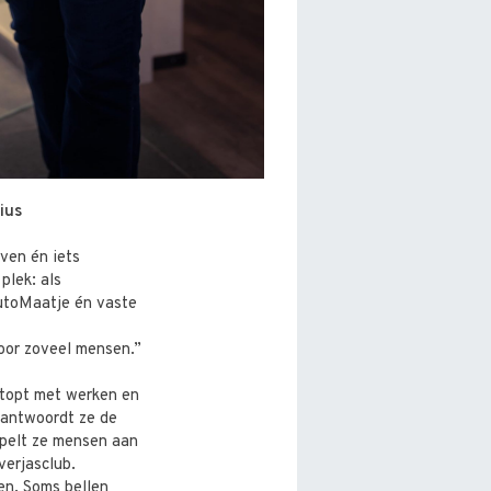
ius
jven én iets
plek: als
AutoMaatje én vaste
voor zoveel mensen.”
estopt met werken en
beantwoordt ze de
oppelt ze mensen aan
verjasclub.
en. Soms bellen