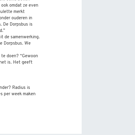
r ook omdat ze even
aulette merkt
 onder ouderen in
n. De Dorpsbus is
d.”
uit de samenwerking.
 de Dorpsbus. We
rk te doen? “Gewoon
het is. Het geeft
ander? Radius is
tjes per week maken